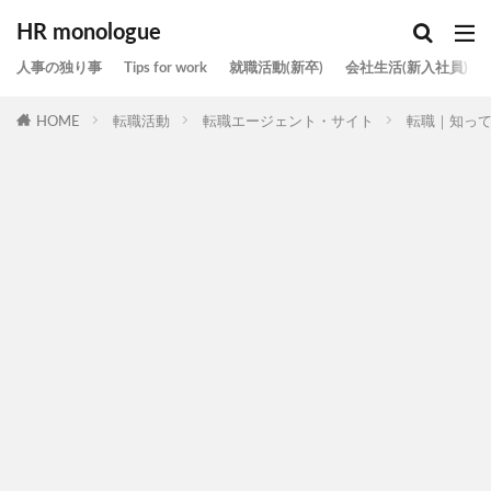
HR monologue
人事の独り事
Tips for work
就職活動(新卒)
会社生活(新入社員)
HOME
転職活動
転職エージェント・サイト
転職｜知っ