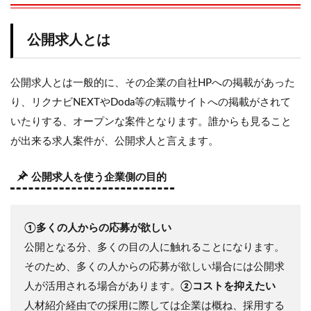
ジェ
ント
は総
公開求人とは
合型
と専
門
公開求人とは一般的に、その企業の自社HPへの掲載があった
型・
特化
り、リクナビNEXTやDoda等の転職サイトへの掲載がされて
型の
いたりする、オープンな案件となります。誰からも見ること
主に
二つ
が出来る求人案件が、公開求人と言えます。
があ
る！
公開求人を使う企業側の目的
2.1
総合
型エ
ージ
①多くの人からの応募が欲しい
ェン
公開となる分、多くの目の人に触れることになります。
トと
そのため、多くの人からの応募が欲しい場合には公開求
は
人が活用される場合があります。
②コストを抑えたい
2.2
専門
人材紹介経由での採用に際しては企業は概ね、採用する