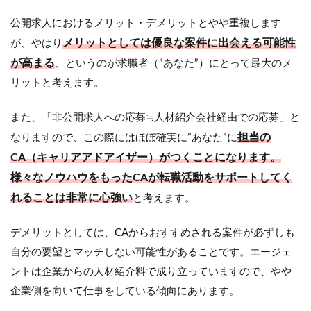
エー
ジェ
公開求人におけるメリット・デメリットとやや重複します
ント
メリットとしては優良な案件に出会える可能性
が、やはり
4.2
が高まる
、というのが求職者（”あなた”）にとって最大のメ
おす
すめ
リットと考えます。
の特
化
また、「非公開求人への応募≒人材紹介会社経由での応募」と
型・
専門
担当の
なりますので、この際にはほぼ確実に”あなた”に
型エ
CA（キャリアアドアイザー）がつくことになります。
ージ
ェン
様々なノウハウをもったCAが転職活動をサポートしてく
ト
れることは非常に心強い
と考えます。
5
お
デメリットとしては、CAからおすすめされる案件が必ずしも
す
す
自分の要望とマッチしない可能性があることです。エージェ
め
ントは企業からの人材紹介料で成り立っていますので、やや
の
企業側を向いて仕事をしている傾向にあります。
ス
カ