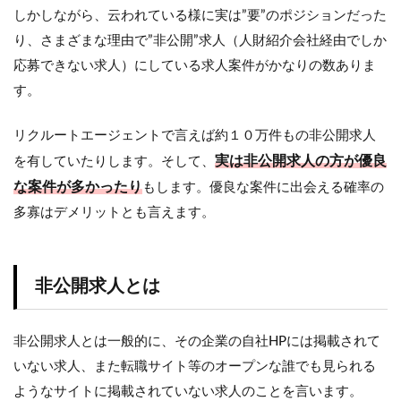
型か
しかしながら、云われている様に実は”要”のポジションだった
両面
り、さまざまな理由で”非公開”求人（人財紹介会社経由でしか
型か
応募できない求人）にしている求人案件がかなりの数ありま
3.1
す。
RA（ﾘ
ｸﾙｰﾃｨ
ﾝｸﾞｱ
リクルートエージェントで言えば約１０万件もの非公開求人
ﾄﾞﾊﾞｲ
実は非公開求人の方が優良
を有していたりします。そして、
ｻﾞ
ｰ）・
な案件が多かったり
もします。優良な案件に出会える確率の
CA（ｷ
多寡はデメリットとも言えます。
ｬﾘｱｱ
ﾄﾞﾊﾞｲ
ｻﾞｰ）
とは
非公開求人とは
3.2
分業
型・
非公開求人とは一般的に、その企業の自社HPには掲載されて
両面
いない求人、また転職サイト等のオープンな誰でも見られる
型エ
ージ
ようなサイトに掲載されていない求人のことを言います。