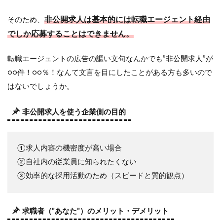
ェン
トと
は
非公開求人は基本的には転職エージェント経由
そのため、
でしか応募することはできません。
4
お
す
転職エージェントの広告の謳い文句なんかでも”非公開求人”が
す
○○件！○○％！なんて文言を目にしたことがある方も多いので
め
の
はないでしょうか。
転
職
エ
非公開求人を使う企業側の目的
ー
ジ
ェ
①求人内容の機密度が高い場合
ン
ト
②自社内の従業員に知られたくない
4.1
③効率的な採用活動のため（スピードと質的観点）
おす
すめ
の総
求職者（”あなた”）のメリット・デメリット
合型