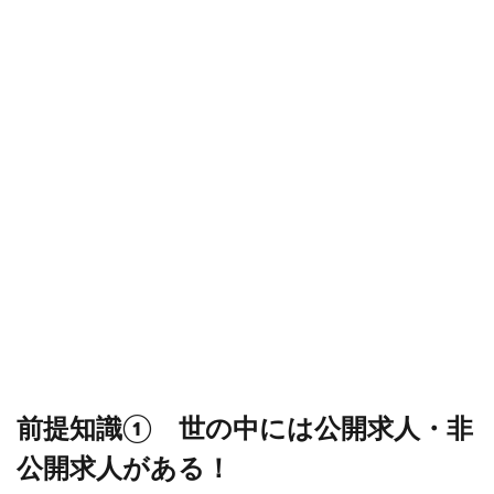
人・
非公
開求
人が
あ
る！
1.1
公開
求人
とは
1.2
非公
開求
人と
は
2
前提
知識
前提知識① 世の中には公開求人・非
②
転職
公開求人がある！
エー