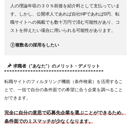
型・
人の理論年収の３０％前後を紹介料として支払っていま
特化
す。しかし、公開求人であれば自社HPであれば0円、転
型エ
ージ
職サイトへの掲載でも数十万円で済む可能性があり、コ
ェン
ストを抑えたい場合に用いられる可能性があります。
トと
は
③複数名の採用をしたい
3
前提
知識
③
求職者（”あなた”）のメリット・デメリット
RA（ﾘ
ｸﾙｰﾃｨ
ﾝｸﾞｱ
転職サイトのフィルタリング機能（条件検索）を活用するこ
ﾄﾞﾊﾞｲ
とで、一括で自分の条件面での希望に合う企業を調べること
ｻﾞｰ）
と
ができます。
CA（ｷ
ｬﾘｱｱ
完全に自分の意思で応募先企業を選ぶことができるため、
ﾄﾞﾊﾞｲ
ｻﾞ
条件面でのミスマッチが少なくなります。
ｰ）・
分業