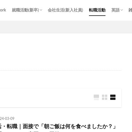
work
就職活動(新卒)
会社生活(新入社員)
転職活動
英語
新卒就活サイト・サービス
GD(グループディスカッション)
TOEIC
24-03-09
活・転職｜面接で「朝ご飯は何を食べましたか？」