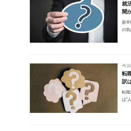
就
聞
新卒
の気
20
転
訳
転職
は”