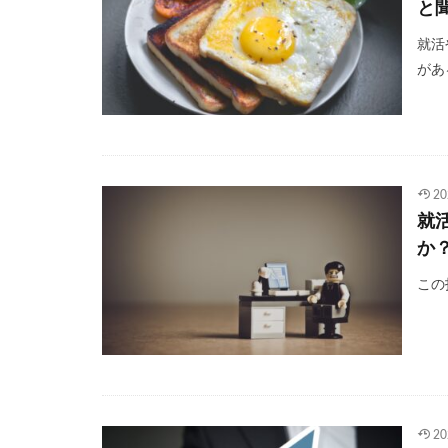
と
就活
があ
20
就
か
この
20