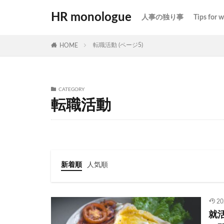
HR monologue
人事の独り事
Tips for 
転職活動 (ページ5)
HOME
CATEGORY
転職活動
新着順
人気順
20
就