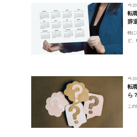
20
転
辞
特に
ど、
20
転
ら
この