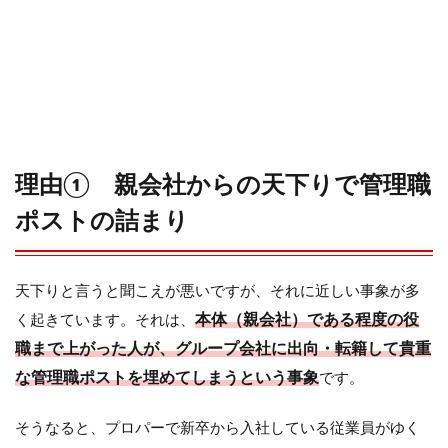
社も
ある
6
その
⑤
親会
社か
らの
無茶
理由① 親会社からの天下りで管理職
振り
があ
ポストの詰まり
る
（立
場が
弱
天下りと言うと聞こえが悪いですが、それに近しい事象が多
い）
本体（親会社）である程度の役
く起きています。それは、
7
職まで上がった人が、グループ会社に出向・転籍して貴重
その
な管理職ポストを埋めてしまうという事象
です。
⑥
売却
リス
そうなると、プロパーで新卒から入社している従業員がゆく
ク等