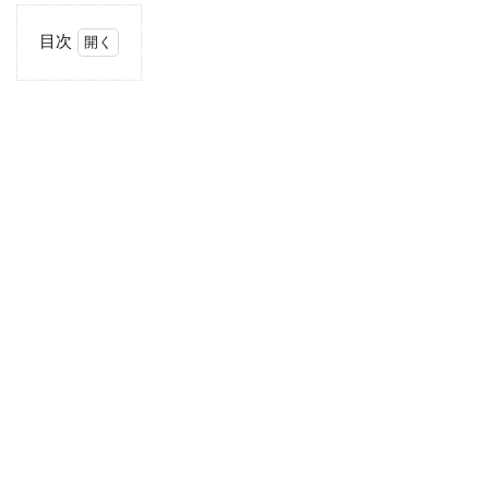
目次
1
【前
提】
親会
社・
子会
社・
兄弟
会社
等と
は
2
理由
①
親会
社か
らの
天下
りで
管理