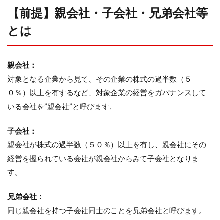
職ポ
【前提】親会社・子会社・兄弟会社等
スト
の詰
とは
まり
2.1
”前向
親会社：
きな
対象となる企業から見て、その企業の株式の過半数（５
天下
り”
０％）以上を有するなど、対象企業の経営をガバナンスして
いる会社を”親会社”と呼びます。
2.2
”後ろ
向き
子会社：
な天
親会社が株式の過半数（５０％）以上を有し、親会社にその
下り”
経営を握られている会社が親会社からみて子会社となりま
3
す。
その
②
給
兄弟会社：
与・
同じ親会社を持つ子会社同士のことを兄弟会社と呼びます。
賞与
水準