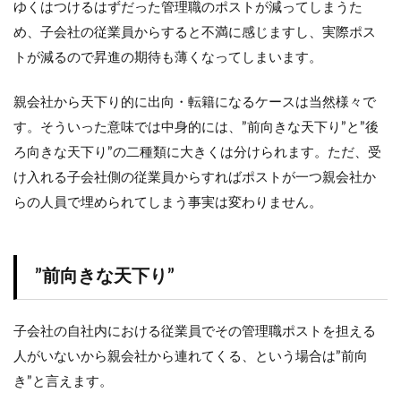
ゆくはつけるはずだった管理職のポストが減ってしまうた
親会
社と
め、子会社の従業員からすると不満に感じますし、実際ポス
比べ
トが減るので昇進の期待も薄くなってしまいます。
会社
とし
て不
親会社から天下り的に出向・転籍になるケースは当然様々で
安定
要素
す。そういった意味では中身的には、”前向きな天下り”と”後
があ
ろ向きな天下り”の二種類に大きくは分けられます。ただ、受
る
け入れる子会社側の従業員からすればポストが一つ親会社か
8
らの人員で埋められてしまう事実は変わりません。
大手
子会
社は
やめ
”前向きな天下り”
てお
くべ
き
か？
子会社の自社内における従業員でその管理職ポストを担える
人がいないから親会社から連れてくる、という場合は”前向
9
大手
き”と言えます。
子会