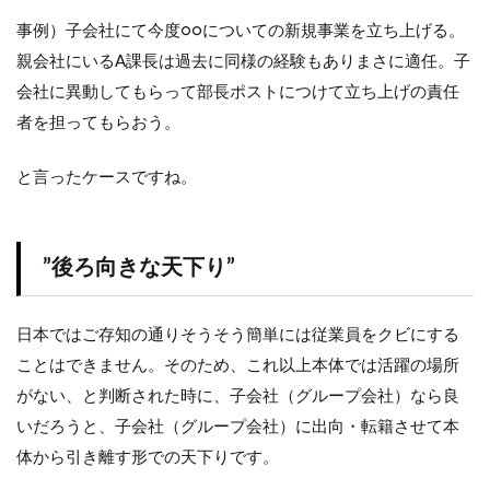
社を
事例）子会社にて今度○○についての新規事業を立ち上げる。
狙う
なら
親会社にいるA課長は過去に同様の経験もありまさに適任。子
スカ
会社に異動してもらって部長ポストにつけて立ち上げの責任
ウ
ト・
者を担ってもらおう。
エー
ジェ
と言ったケースですね。
ント
がお
すす
め
”後ろ向きな天下り”
10
さい
ごに
日本ではご存知の通りそうそう簡単には従業員をクビにする
ことはできません。そのため、これ以上本体では活躍の場所
がない、と判断された時に、子会社（グループ会社）なら良
いだろうと、子会社（グループ会社）に出向・転籍させて本
体から引き離す形での天下りです。