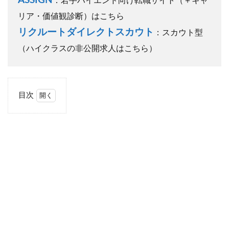
ASSIGN
：若手ハイエンド向け転職サイト（＋キャ
リア・価値観診断）はこちら
リクルートダイレクトスカウト
：スカウト型
（ハイクラスの非公開求人はこちら）
目次
1
一般
的に
書類
選考
にか
かる
期間
はど
の程
度
か？