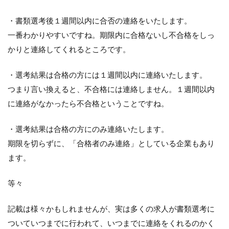
理由
②
・書類選考後１週間以内に合否の連絡をいたします。
ある
一番わかりやすいですね。期限内に合格ないし不合格をしっ
程度
書類
かりと連絡してくれるところです。
が集
まっ
・選考結果は合格の方には１週間以内に連絡いたします。
てか
ら選
つまり言い換えると、不合格には連絡しません。１週間以内
考を
に連絡がなかったら不合格ということですね。
した
いか
ら
・選考結果は合格の方にのみ連絡いたします。
2.3
期限を切らずに、「合格者のみ連絡」としている企業もあり
理由
ます。
③
他の
候補
等々
者と
の兼
記載は様々かもしれませんが、実は多くの求人が書類選考に
ね合
い
ついていつまでに行われて、いつまでに連絡をくれるのかく