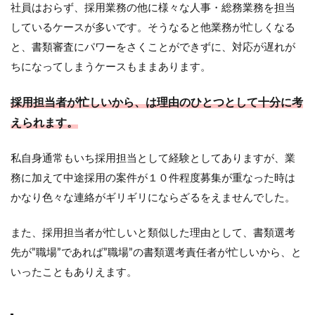
社員はおらず、採用業務の他に様々な人事・総務業務を担当
ジ
ェ
しているケースが多いです。そうなると他業務が忙しくなる
ン
と、書類審査にパワーをさくことができずに、対応が遅れが
ト
が
ちになってしまうケースもままあります。
絶
対
採用担当者が忙しいから、は理由のひとつとして十分に考
お
す
えられます。
す
め
私自身通常もいち採用担当として経験としてありますが、業
5
務に加えて中途採用の案件が１０件程度募集が重なった時は
さ
かなり色々な連絡がギリギリにならざるをえませんでした。
い
ご
に
また、採用担当者が忙しいと類似した理由として、書類選考
先が”職場”であれば”職場”の書類選考責任者が忙しいから、と
いったこともありえます。