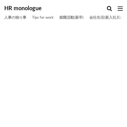
HR monologue
人事の独り事
Tips for work
就職活動(新卒)
会社生活(新入社員)