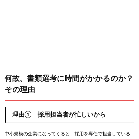
を忘
れず
に。
4
書
類
選
考
結
果
が
確
何故、書類選考に時間がかかるのか？
実
に
その理由
欲
し
い
な
理由① 採用担当者が忙しいから
ら
転
職
エ
中小規模の企業になってくると、採用を専任で担当している
ー