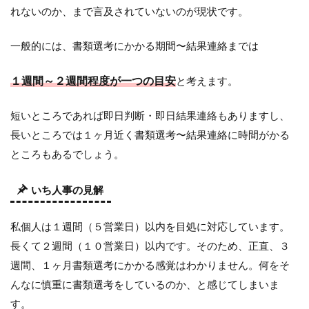
れないのか、まで言及されていないのが現状です。
2.4
理由
④
一般的には、書類選考にかかる期間〜結果連絡までは
関係
者が
多く
１週間～２週間程度が一つの目安
と考えます。
書類
審査
短いところであれば即日判断・即日結果連絡もありますし、
に時
間が
長いところでは１ヶ月近く書類選考〜結果連絡に時間がかる
かか
ところもあるでしょう。
る
2.5
いち人事の見解
理由
⑤
不合
私個人は１週間（５営業日）以内を目処に対応しています。
格だ
長くて２週間（１０営業日）以内です。そのため、正直、３
から
連絡
週間、１ヶ月書類選考にかかる感覚はわかりません。何をそ
がな
んなに慎重に書類選考をしているのか、と感じてしまいま
い
す。