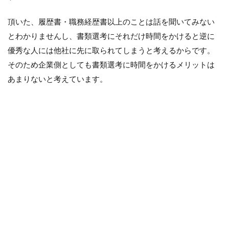
3
書類選
頂いた、履歴書・職務経歴書以上のことは話を聞いてみない
考の結
果が遅
とわかりませんし、書類選考にそれだけ時間をかけると逆に
い場合
優秀な人には他社に先に取られてしまうと考えるからです。
の対処
法（こ
そのため企業側としても書類選考に時間をかけるメリットは
ちらか
あまりないと考えています。
ら会社
に連絡
をして
も良い
か？）
3.1
問い
合わ
せの
際の
文章
は？
謙虚
に下
手に