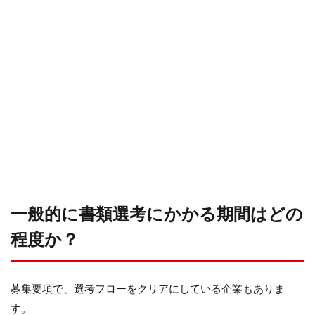
2
何
故、
書類
選考
に時
間が
かか
るの
か？
その
理由
2.1
理由
①
一般的に書類選考にかかる期間はどの
採用
担当
程度か？
者が
忙し
いか
ら
募集要項で、選考フローをクリアにしている企業もありま
す。
2.2