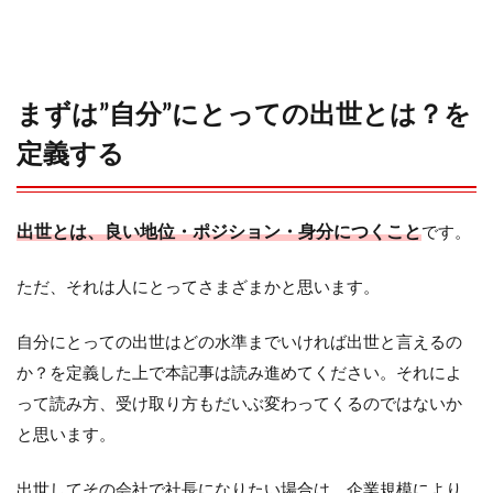
5.2
出世
の可
能性
まずは”自分”にとっての出世とは？を
が少
ない
定義する
部
署・
出世
コー
出世とは、良い地位・ポジション・身分につくこと
です。
ス外
と考
えら
ただ、それは人にとってさまざまかと思います。
れる
部署
自分にとっての出世はどの水準までいければ出世と言えるの
5.3
か？を定義した上で本記事は読み進めてください。それによ
出世
って読み方、受け取り方もだいぶ変わってくるのではないか
の可
能性
と思います。
が高
い部
出世してその会社で社長になりたい場合は、企業規模により
署・