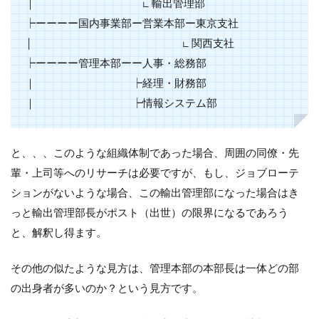
新卒
｜ ∟ 輸出管理部
の転
┝ーーーー国内事業部ー営業本部ー東京支社
職は
転職
│ ∟ 関西支社
サイ
┝ーーーー管理本部ーー人事・総務部
ト・
エー
｜ ┝経理・財務部
ジェ
｜ ┝情報システム部
ント
の活
用を
と、、、このような組織体制であった場合、周囲の同僚・先
10
輩・上司等へのリサーチは必要ですが、もし、ジョブローテ
さい
ごに
ションがないような場合、この輸出管理部になった場合はき
っと輸出管理部長がポスト（出世）の限界になるであろう
と、解釈し得ます。
その他の似たような見方は、管理本部の本部長は一体どの部
の出身者が多いのか？という見方です。