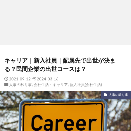
キャリア｜新入社員｜配属先で出世が決ま
る？民間企業の出世コースは？
2021-09-12
2024-03-16
人事の独り事
,
会社生活・キャリア
,
新入社員(会社生活)
人事の独り事