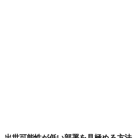
7.1
転職
をし
ない
こと
は”あ
な
た”の
キャ
リア
にお
いて
リス
ク
8
配
属
ミ
ス
マ
ッ
チ
出世可能性が低い部署を見極める方法
に