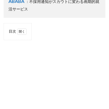
ABABA
不採用通知がスカウトに変わる画期的就
：
活サービス
目次
1
そ
も
そ
も
出
世
コ
ー
ス
と
は
2
まず
は”自