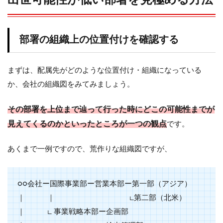
よ
る
転
職
部署の組織上の位置付けを確認する
(第
二
新
まずは、配属先がどのような位置付け・組織になっている
卒)
は
か、会社の組織図をみてみましょう。
企
業
その部署を上位まで辿って行った時にどこの可能性までが
か
ら
見えてくるのかといったところが一つの観点
です。
許
容
あくまで一例ですので、荒作りな組織図ですが、
さ
れ
や
す
○○会社ー国際事業部ー営業本部ー第一部（アジア）
い
｜ ｜ ∟第二部（北米）
9
｜ ∟ 事業戦略本部ー企画部
第二