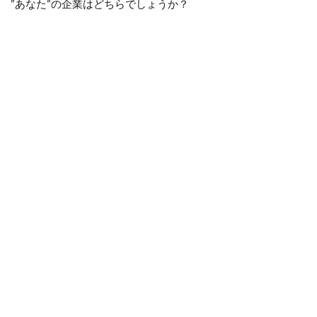
”あなた”の企業はどちらでしょうか？
出世
を狙
った
キャ
リア
形成
をは
かる
こと
5.1
自社
にジ
ョブ
ロー
テー
ショ
ンが
ある
の
か・
ない
の
か？