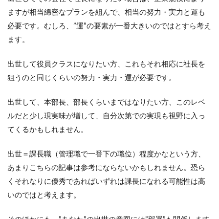
出世
ますが相当綿密なプランを組んで、相当の努力・実力と運も
コー
必要です。むしろ、”運”の要素が一番大きいのではとすら考え
スと
考え
ます。
られ
る部
出世して役員クラスになりたい方、これもそれ相応に社長を
署
狙うのと同じくらいの努力・実力・運が必要です。
6
活躍
して
出世して、本部長、部長くらいまではなりたい方、このレベ
認め
ルだと少し現実味が増して、自分次第での実現も視野に入っ
ても
らう
てくるかもしれません。
こと
は必
出世＝課長職（管理職で一番下の職位）程度かなという方、
要不
可欠
あまりこちらの記事は参考にならないかもしれません。恐ら
≒優
くそれなりに優秀であればいずれは課長になれる可能性は高
秀で
あれ
いのではと考えます。
ば出
世は