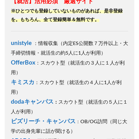
【就活】活用必須 厳選サイト
※ひとつでも登録していないものがあれば、是非登録
を。もちろん、全て登録簡単＆無料です。
unistyle
：情報収集（内定ES公開数７万件以上・大
手締切情報・就活生の約5人に1人が利用）
OfferBox
：スカウト型（就活生の３人に１人が利
用）
キミスカ
：スカウト型（就活生の４人に1人が利
用）
dodaキャンパス
スカウト型（就活生の５人に１
：
人が利用）
ビズリーチ・キャンパス
OB/OG訪問（同じ大
：
学の出身先輩に話が聞ける）