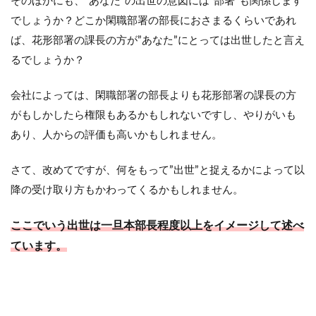
そのほかにも、”あなた”の出世の意図には”部署”も関係します
出来
る。
でしょうか？どこか閑職部署の部長におさまるくらいであれ
ば、花形部署の課長の方が”あなた”にとっては出世したと言え
7
配属
るでしょうか？
先が
不
会社によっては、閑職部署の部長よりも花形部署の課長の方
満、
キャ
がもしかしたら権限もあるかもしれないですし、やりがいも
リア
あり、人からの評価も高いかもしれません。
アッ
プが
望め
さて、改めてですが、何をもって”出世”と捉えるかによって以
ない
降の受け取り方もかわってくるかもしれません。
部署
であ
れば
ここでいう出世は一旦本部長程度以上をイメージして述べ
転職
も視
ています。
野に
入れ
るべ
し