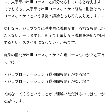
る。
ス、人事部の出世コース、と細分化されていると考えます。
（そもそも、人事部は出世コースなのか？経理・財務は出世
4
本社
コースなのか？という前提の議論ももちろんありえます。）
は出
世コ
なぜなら、ジョブ型では基本的に職種が変わる様な異動は起
ー
ス、
こらないと考えますし、新卒でも最初から職種を決めて採用
支
するというスタイルになっていくからです。
社・
事業
部は
自身の部門が出世コースなのか？左遷コースなのか？と言う
出世
問いは、
コー
ス
外？
・ジョブローテーション（職種間異動）がある場合
5
・ジョブローテーション（職種間異動）がない場合
出世
コー
で異なってくるということがご理解いただけるのではないか
スに
のる
と思います。
に
は、