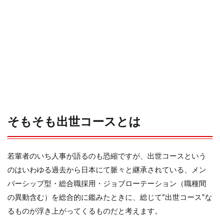
分”に
とっ
ての
出世
と
は？
を定
義す
る
3
出
世
そもそも出世コースとは
可
能
性
が
若輩者のいち人事が語るのも恐縮ですが、出世コースという
低
のはいわゆる過去から日本にて脈々と継承されている、メン
い
部
バーシップ型・総合職採用・ジョブローテーション（職種間
署
の異動含む）を総合的に鑑みたときに、総じて”出世コース”な
を
見
るものが浮き上がってくるものだと考えます。
極