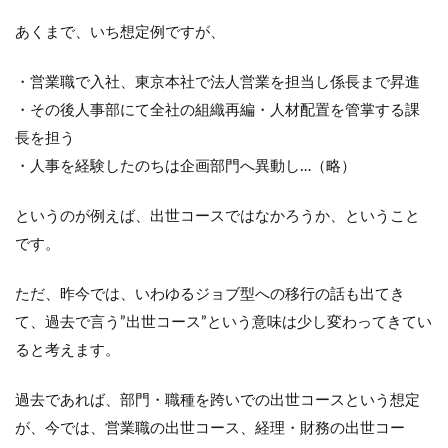
め
あくまで、いち想定例ですが、
る
方
法
・営業職で入社、東京本社で法人営業を担当し係長まで昇進
3.1
・その後人事部にて全社の組織再編・人材配置を管掌する課
部署
長を担う
の組
・人事を経験したのちは企画部門へ異動し…（略）
織上
の位
置付
というのが例えば、出世コースではなかろうか、ということ
けを
です。
確認
する
ただ、昨今では、いわゆるジョブ型への移行の話も出てき
3.2
役員
て、過去で言う”出世コース”という意味は少し変わってきてい
の経
ると考えます。
歴・
管掌
(体制)
過去であれば、部門・職種を跨いでの出世コースという想定
を確
が、今では、営業職の出世コース、経理・財務の出世コー
認す