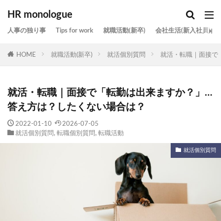
HR monologue
人事の独り事
Tips for work
就職活動(新卒)
会社生活(新入社員)
HOME
就職活動(新卒)
就活個別質問
就活・転職｜面接で
就活・転職｜面接で「転勤は出来ますか？」…
答え方は？したくない場合は？
2022-01-10
2026-07-05
就活個別質問
,
転職個別質問
,
転職活動
就活個別質問